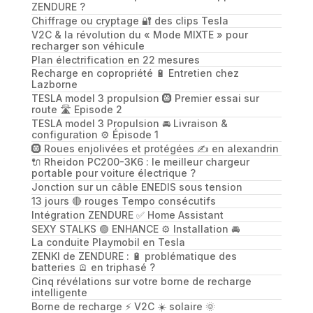
ZENDURE ?
Chiffrage ou cryptage 🔐 des clips Tesla
V2C & la révolution du « Mode MIXTE » pour
recharger son véhicule
Plan électrification en 22 mesures
Recharge en copropriété 🔋 Entretien chez
Lazborne
TESLA model 3 propulsion 🛞 Premier essai sur
route 🛣️ Episode 2
TESLA model 3 Propulsion 🚘 Livraison &
configuration ⚙️ Épisode 1
🛞 Roues enjolivées et protégées ✍️ en alexandrin
🔌 Rheidon PC200-3K6 : le meilleur chargeur
portable pour voiture électrique ?
Jonction sur un câble ENEDIS sous tension
13 jours 🔴 rouges Tempo consécutifs
Intégration ZENDURE ✅ Home Assistant
SEXY STALKS 🟢 ENHANCE ⚙️ Installation 🚘
La conduite Playmobil en Tesla
ZENKI de ZENDURE : 🔋 problématique des
batteries 🪫 en triphasé ?
Cinq révélations sur votre borne de recharge
intelligente
Borne de recharge ⚡️ V2C ☀️ solaire 🌞