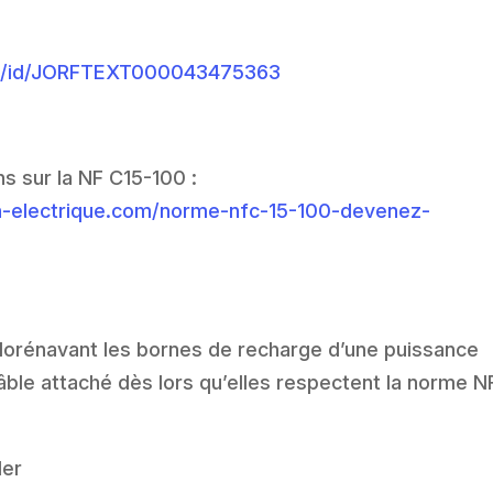
jorf/id/JORFTEXT000043475363
ons sur la NF C15-100 :
on-electrique.com/norme-nfc-15-100-devenez-
orénavant les bornes de recharge d’une puissance
âble attaché dès lors qu’elles respectent la norme N
der