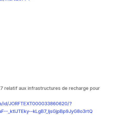
7 relatif aux infrastructures de recharge pour
loda/id/JORFTEXT000033860620/?
F--_ktlJTEky--kLgB7_IjsGjpBp9JyG8o3rtQ