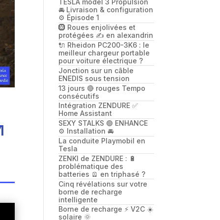
TESLA model 3 Propulsion
🚘 Livraison & configuration
⚙️ Épisode 1
🛞 Roues enjolivées et
protégées ✍️ en alexandrin
🔌 Rheidon PC200-3K6 : le
meilleur chargeur portable
pour voiture électrique ?
Jonction sur un câble
ENEDIS sous tension
13 jours 🔴 rouges Tempo
consécutifs
Intégration ZENDURE ✅
Home Assistant
SEXY STALKS 🟢 ENHANCE
1
⚙️ Installation 🚘
La conduite Playmobil en
Tesla
ZENKI de ZENDURE : 🔋
problématique des
batteries 🪫 en triphasé ?
Cinq révélations sur votre
borne de recharge
intelligente
Borne de recharge ⚡️ V2C ☀️
solaire 🌞