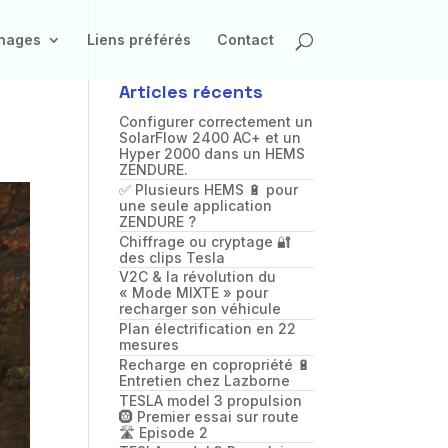
inages
Liens préférés
Contact
Articles récents
Configurer correctement un
SolarFlow 2400 AC+ et un
Hyper 2000 dans un HEMS
ZENDURE.
✅ Plusieurs HEMS 🔋 pour
une seule application
ZENDURE ?
Chiffrage ou cryptage 🔐
des clips Tesla
V2C & la révolution du
« Mode MIXTE » pour
recharger son véhicule
Plan électrification en 22
mesures
Recharge en copropriété 🔋
Entretien chez Lazborne
TESLA model 3 propulsion
🛞 Premier essai sur route
🛣️ Episode 2