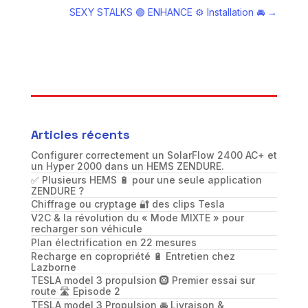
SEXY STALKS 🟢 ENHANCE ⚙️ Installation 🚘
→
Articles récents
Configurer correctement un SolarFlow 2400 AC+ et
un Hyper 2000 dans un HEMS ZENDURE.
✅ Plusieurs HEMS 🔋 pour une seule application
ZENDURE ?
Chiffrage ou cryptage 🔐 des clips Tesla
V2C & la révolution du « Mode MIXTE » pour
recharger son véhicule
Plan électrification en 22 mesures
Recharge en copropriété 🔋 Entretien chez
Lazborne
TESLA model 3 propulsion 🛞 Premier essai sur
route 🛣️ Episode 2
TESLA model 3 Propulsion 🚘 Livraison &