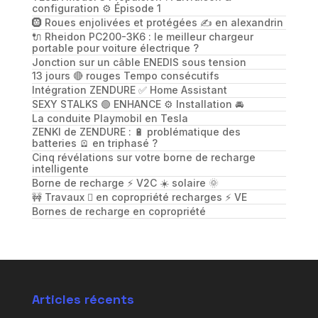
configuration ⚙️ Épisode 1
🛞 Roues enjolivées et protégées ✍️ en alexandrin
🔌 Rheidon PC200-3K6 : le meilleur chargeur
portable pour voiture électrique ?
Jonction sur un câble ENEDIS sous tension
13 jours 🔴 rouges Tempo consécutifs
Intégration ZENDURE ✅ Home Assistant
SEXY STALKS 🟢 ENHANCE ⚙️ Installation 🚘
La conduite Playmobil en Tesla
ZENKI de ZENDURE : 🔋 problématique des
batteries 🪫 en triphasé ?
Cinq révélations sur votre borne de recharge
intelligente
Borne de recharge ⚡️ V2C ☀️ solaire 🌞
🚧 Travaux 🪏 en copropriété recharges ⚡️ VE
Bornes de recharge en copropriété
Articles récents