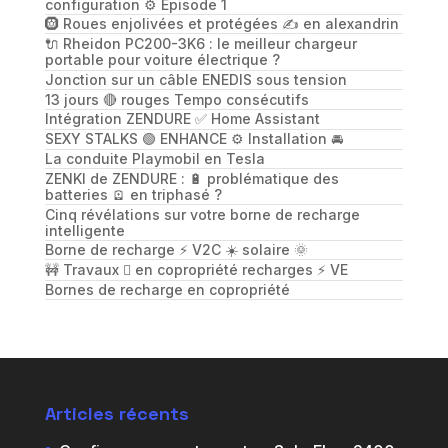
configuration ⚙️ Épisode 1
🛞 Roues enjolivées et protégées ✍️ en alexandrin
🔌 Rheidon PC200-3K6 : le meilleur chargeur
portable pour voiture électrique ?
Jonction sur un câble ENEDIS sous tension
13 jours 🔴 rouges Tempo consécutifs
Intégration ZENDURE ✅ Home Assistant
SEXY STALKS 🟢 ENHANCE ⚙️ Installation 🚘
La conduite Playmobil en Tesla
ZENKI de ZENDURE : 🔋 problématique des
batteries 🪫 en triphasé ?
Cinq révélations sur votre borne de recharge
intelligente
Borne de recharge ⚡️ V2C ☀️ solaire 🌞
🚧 Travaux 🪏 en copropriété recharges ⚡️ VE
Bornes de recharge en copropriété
Articles récents