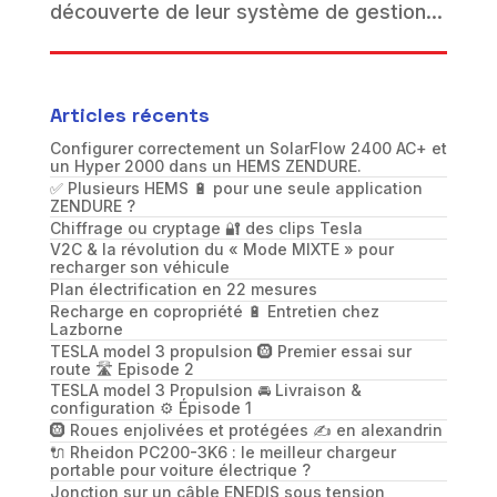
découverte de leur système de gestion...
Articles récents
Configurer correctement un SolarFlow 2400 AC+ et
un Hyper 2000 dans un HEMS ZENDURE.
✅ Plusieurs HEMS 🔋 pour une seule application
ZENDURE ?
Chiffrage ou cryptage 🔐 des clips Tesla
V2C & la révolution du « Mode MIXTE » pour
recharger son véhicule
Plan électrification en 22 mesures
Recharge en copropriété 🔋 Entretien chez
Lazborne
TESLA model 3 propulsion 🛞 Premier essai sur
route 🛣️ Episode 2
TESLA model 3 Propulsion 🚘 Livraison &
configuration ⚙️ Épisode 1
🛞 Roues enjolivées et protégées ✍️ en alexandrin
🔌 Rheidon PC200-3K6 : le meilleur chargeur
portable pour voiture électrique ?
Jonction sur un câble ENEDIS sous tension