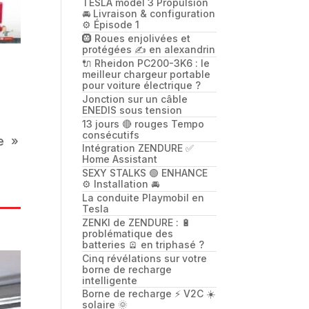
TESLA model 3 Propulsion
🚘 Livraison & configuration
⚙️ Épisode 1
🛞 Roues enjolivées et
protégées ✍️ en alexandrin
🔌 Rheidon PC200-3K6 : le
meilleur chargeur portable
pour voiture électrique ?
Jonction sur un câble
ENEDIS sous tension
13 jours 🔴 rouges Tempo
consécutifs
be »
Intégration ZENDURE ✅
Home Assistant
SEXY STALKS 🟢 ENHANCE
⚙️ Installation 🚘
La conduite Playmobil en
Tesla
ZENKI de ZENDURE : 🔋
problématique des
batteries 🪫 en triphasé ?
Cinq révélations sur votre
borne de recharge
intelligente
Borne de recharge ⚡️ V2C ☀️
solaire 🌞