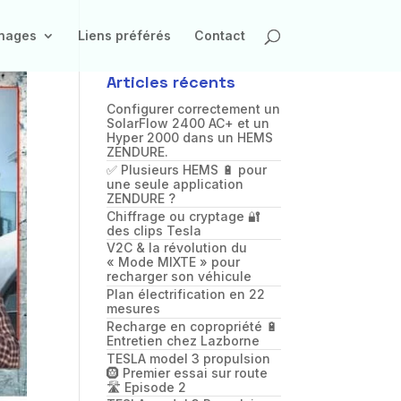
inages
Liens préférés
Contact
Articles récents
Configurer correctement un
SolarFlow 2400 AC+ et un
Hyper 2000 dans un HEMS
ZENDURE.
✅ Plusieurs HEMS 🔋 pour
une seule application
ZENDURE ?
Chiffrage ou cryptage 🔐
des clips Tesla
V2C & la révolution du
« Mode MIXTE » pour
recharger son véhicule
Plan électrification en 22
mesures
Recharge en copropriété 🔋
Entretien chez Lazborne
TESLA model 3 propulsion
🛞 Premier essai sur route
🛣️ Episode 2