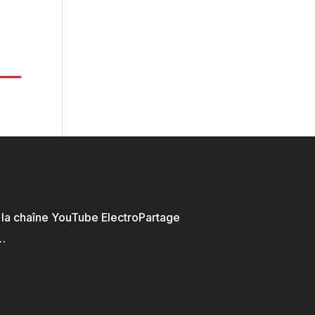
e
r la chaîne YouTube ElectroPartage
…