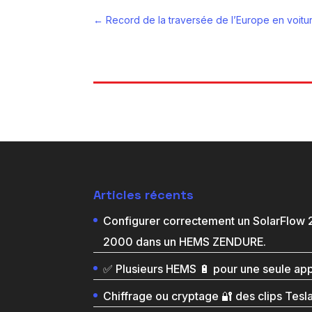
←
Record de la traversée de l’Europe en voitu
Articles récents
Configurer correctement un SolarFlow
2000 dans un HEMS ZENDURE.
✅ Plusieurs HEMS 🔋 pour une seule ap
Chiffrage ou cryptage 🔐 des clips Tesl