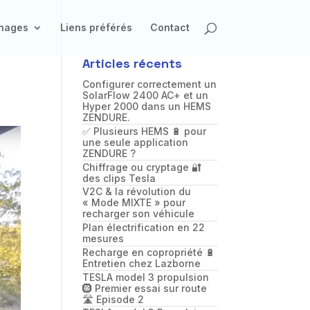
inages
Liens préférés
Contact
Articles récents
Configurer correctement un
SolarFlow 2400 AC+ et un
Hyper 2000 dans un HEMS
ZENDURE.
✅ Plusieurs HEMS 🔋 pour
une seule application
ZENDURE ?
Chiffrage ou cryptage 🔐
des clips Tesla
V2C & la révolution du
« Mode MIXTE » pour
recharger son véhicule
Plan électrification en 22
mesures
Recharge en copropriété 🔋
Entretien chez Lazborne
TESLA model 3 propulsion
🛞 Premier essai sur route
🛣️ Episode 2