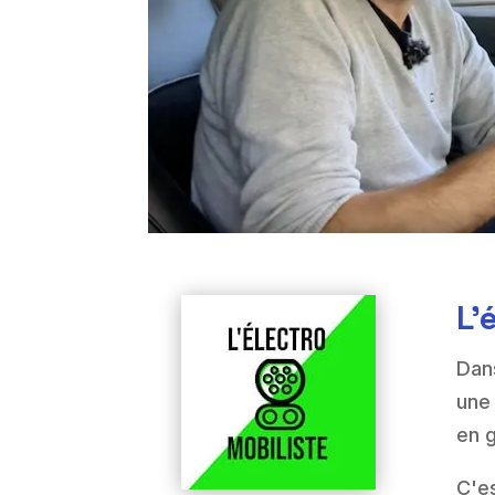
L'
Dans
une
en g
C'es