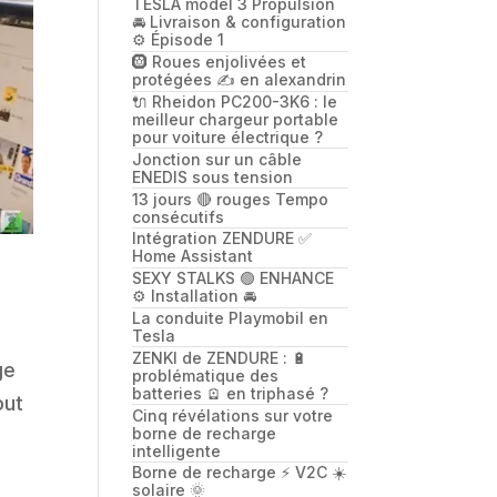
TESLA model 3 Propulsion
🚘 Livraison & configuration
⚙️ Épisode 1
🛞 Roues enjolivées et
protégées ✍️ en alexandrin
🔌 Rheidon PC200-3K6 : le
meilleur chargeur portable
pour voiture électrique ?
Jonction sur un câble
ENEDIS sous tension
13 jours 🔴 rouges Tempo
consécutifs
Intégration ZENDURE ✅
Home Assistant
SEXY STALKS 🟢 ENHANCE
⚙️ Installation 🚘
La conduite Playmobil en
Tesla
ZENKI de ZENDURE : 🔋
ge
problématique des
batteries 🪫 en triphasé ?
out
Cinq révélations sur votre
borne de recharge
intelligente
Borne de recharge ⚡️ V2C ☀️
solaire 🌞