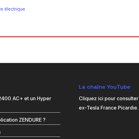
re électrique
La chaîne YouTube
 2400 AC+ et un Hyper
Cliquez ici pour consulte
ex-Tesla France Picardie
plication ZENDURE ?
a